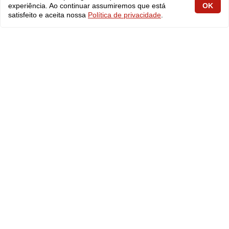
experiência. Ao continuar assumiremos que está
OK
fabiolobo
satisfeito e aceita nossa
Política de privacidade
.