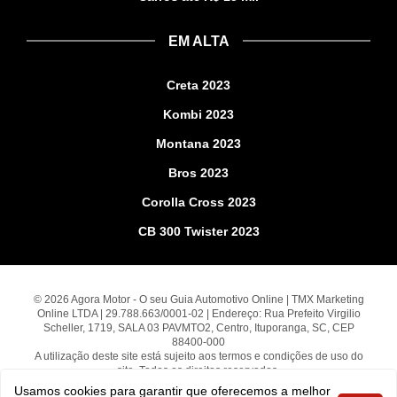
EM ALTA
Creta 2023
Kombi 2023
Montana 2023
Bros 2023
Corolla Cross 2023
CB 300 Twister 2023
© 2026 Agora Motor - O seu Guia Automotivo Online | TMX Marketing
Online LTDA | 29.788.663/0001-02 | Endereço: Rua Prefeito Virgilio
Scheller, 1719, SALA 03 PAVMTO2, Centro, Ituporanga, SC, CEP
88400-000
A utilização deste site está sujeito aos termos e condições de uso do
site. Todos os direitos reservados.
Usamos cookies para garantir que oferecemos a melhor