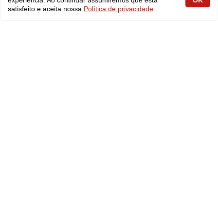
experiência. Ao continuar assumiremos que está
OK
fabiolobo
satisfeito e aceita nossa
Política de privacidade
.