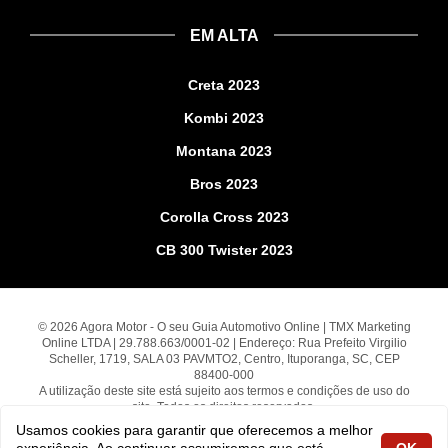
EM ALTA
Creta 2023
Kombi 2023
Montana 2023
Bros 2023
Corolla Cross 2023
CB 300 Twister 2023
© 2026 Agora Motor - O seu Guia Automotivo Online | TMX Marketing
Online LTDA | 29.788.663/0001-02 | Endereço: Rua Prefeito Virgilio
Scheller, 1719, SALA 03 PAVMTO2, Centro, Ituporanga, SC, CEP
88400-000
A utilização deste site está sujeito aos termos e condições de uso do
site. Todos os direitos reservados.
Usamos cookies para garantir que oferecemos a melhor