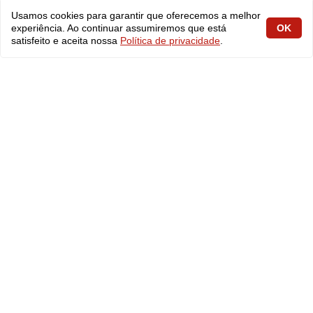
Usamos cookies para garantir que oferecemos a melhor
experiência. Ao continuar assumiremos que está
OK
fabiolobo
satisfeito e aceita nossa
Política de privacidade
.