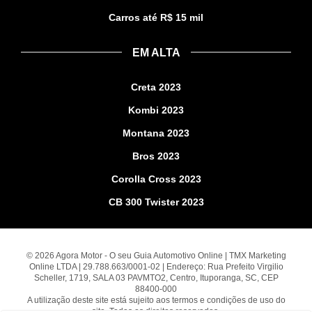
Carros até R$ 15 mil
EM ALTA
Creta 2023
Kombi 2023
Montana 2023
Bros 2023
Corolla Cross 2023
CB 300 Twister 2023
© 2026 Agora Motor - O seu Guia Automotivo Online | TMX Marketing
Online LTDA | 29.788.663/0001-02 | Endereço: Rua Prefeito Virgilio
Scheller, 1719, SALA 03 PAVMTO2, Centro, Ituporanga, SC, CEP
88400-000
A utilização deste site está sujeito aos termos e condições de uso do
site. Todos os direitos reservados.