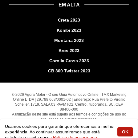
EM ALTA
Creta 2023
Kombi 2023
Montana 2023
Bros 2023
Corolla Cross 2023
CB 300 Twister 2023
© 2026 Agora Motor - O seu Guia Automotivo Online | TMX Marketing
Online LTDA | 29.788.663/0001-02 | Endereço: Rua Prefeito Virgilio
Scheller, 1719, SALA 03 PAVMTO2, Centro, Ituporanga, SC, CEP
88400-000
A utilização deste site está sujeito aos termos e condições de uso do
site. Todos os direitos reservados.
Usamos cookies para garantir que oferecemos a melhor
experiência. Ao continuar assumiremos que está
OK
fabiolobo
satisfeito e aceita nossa
Política de privacidade
.