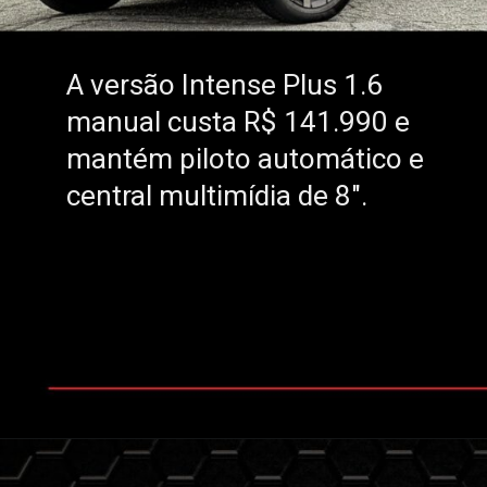
A versão Intense Plus 1.6
A versão Intense Plus 1.6
manual custa R$ 141.990 e
manual custa R$ 141.990 e
mantém piloto automático e
mantém piloto automático e
central multimídia de 8".
central multimídia de 8".