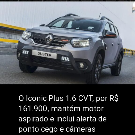
O Iconic Plus 1.6 CVT, por R$
O Iconic Plus 1.6 CVT, por R$
161.900, mantém motor
161.900, mantém motor
aspirado e inclui alerta de
aspirado e inclui alerta de
ponto cego e câmeras
ponto cego e câmeras