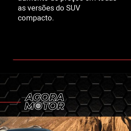
as versões do SUV
as versões do SUV
compacto.
compacto.