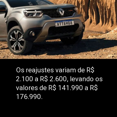
Os reajustes variam de R$
Os reajustes variam de R$
2.100 a R$ 2.600, levando os
2.100 a R$ 2.600, levando os
valores de R$ 141.990 a R$
valores de R$ 141.990 a R$
176.990.
176.990.