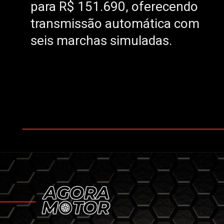
para R$ 151.690, oferecendo
para R$ 151.690, oferecendo
transmissão automática com
transmissão automática com
seis marchas simuladas.
seis marchas simuladas.