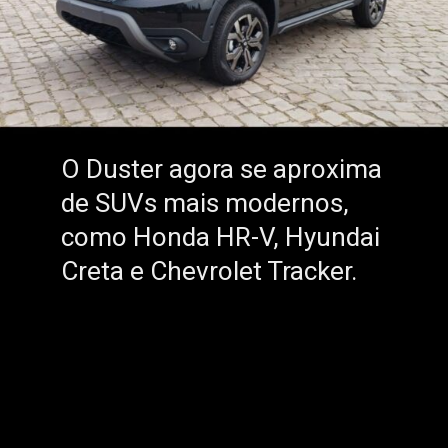
O Duster agora se aproxima
O Duster agora se aproxima
de SUVs mais modernos,
de SUVs mais modernos,
como Honda HR-V, Hyundai
como Honda HR-V, Hyundai
Creta e Chevrolet Tracker.
Creta e Chevrolet Tracker.