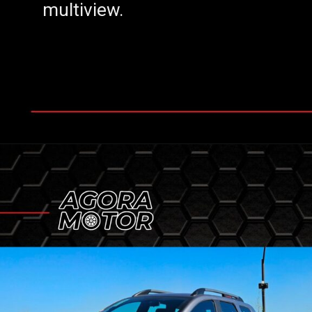
multiview.
multiview.