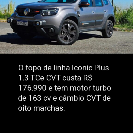
O topo de linha Iconic Plus
O topo de linha Iconic Plus
1.3 TCe CVT custa R$
1.3 TCe CVT custa R$
176.990 e tem motor turbo
176.990 e tem motor turbo
de 163 cv e câmbio CVT de
de 163 cv e câmbio CVT de
oito marchas.
oito marchas.