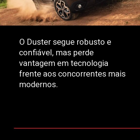
O Duster segue robusto e
O Duster segue robusto e
confiável, mas perde
confiável, mas perde
vantagem em tecnologia
vantagem em tecnologia
frente aos concorrentes mais
frente aos concorrentes mais
modernos.
modernos.