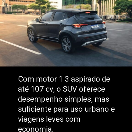
Com motor 1.3 aspirado de
Com motor 1.3 aspirado de
até 107 cv, o SUV oferece
até 107 cv, o SUV oferece
desempenho simples, mas
desempenho simples, mas
suficiente para uso urbano e
suficiente para uso urbano e
viagens leves com
viagens leves com
economia.
economia.