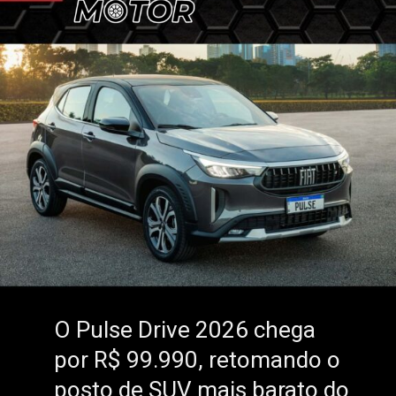
O Pulse Drive 2026 chega
O
Pulse Drive 2026
chega
por R$ 99.990, retomando o
por R$ 99.990, retomando o
posto de SUV mais barato do
posto de SUV mais barato do