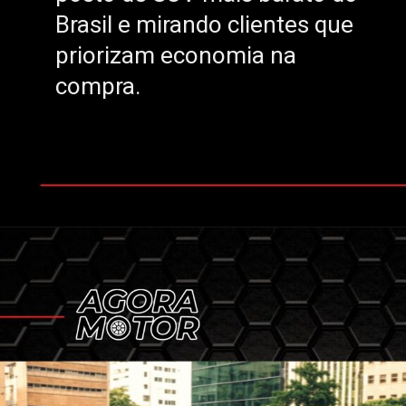
Brasil e mirando clientes que
Brasil e mirando clientes que
priorizam economia na
priorizam economia na
compra.
compra.