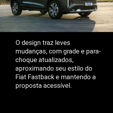
O design traz leves
O design traz leves
mudanças, com grade e para-
mudanças, com grade e para-
choque atualizados,
choque atualizados,
aproximando seu estilo do
aproximando seu estilo do
Fiat Fastback e mantendo a
Fiat Fastback e mantendo a
proposta acessível.
proposta acessível.