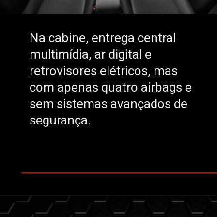
Na cabine, entrega central
Na cabine, entrega central
multimídia, ar digital e
multimídia, ar digital e
retrovisores elétricos, mas
retrovisores elétricos, mas
com apenas quatro airbags e
com apenas quatro airbags e
sem sistemas avançados de
sem sistemas avançados de
segurança.
segurança.