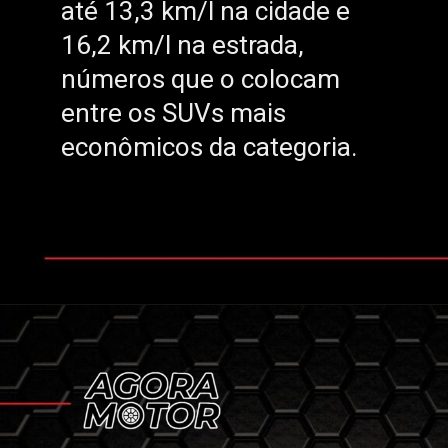
até 13,3 km/l na cidade e
até 13,3 km/l na cidade e
16,2 km/l na estrada,
16,2 km/l na estrada,
números que o colocam
números que o colocam
entre os SUVs mais
entre os SUVs mais
econômicos da categoria.
econômicos da categoria.