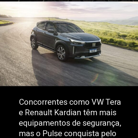
Concorrentes como VW Tera
Concorrentes como VW Tera
e Renault Kardian têm mais
e Renault Kardian têm mais
equipamentos de segurança,
equipamentos de segurança,
mas o Pulse conquista pelo
mas o Pulse conquista pelo