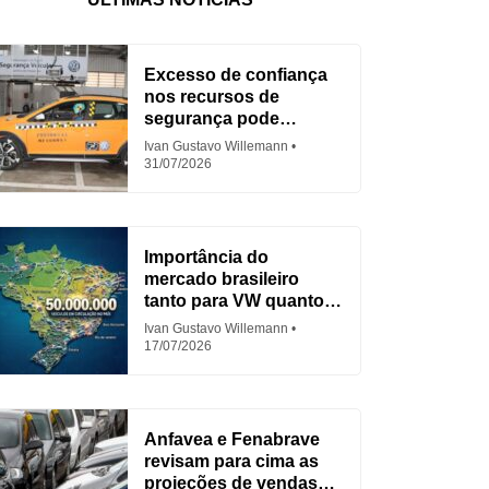
Excesso de confiança
nos recursos de
segurança pode
aumentar acidentes
Ivan Gustavo Willemann
31/07/2026
Importância do
mercado brasileiro
tanto para VW quanto
para Fiat
Ivan Gustavo Willemann
17/07/2026
Anfavea e Fenabrave
revisam para cima as
projeções de vendas