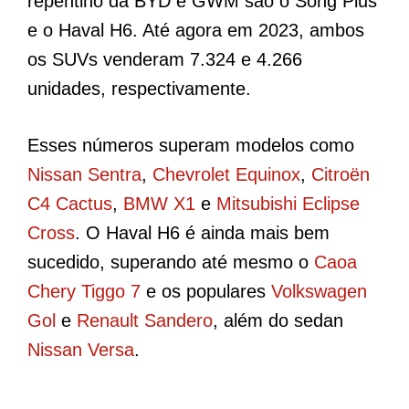
repentino da BYD e GWM são o Song Plus
e o Haval H6. Até agora em 2023, ambos
os SUVs venderam 7.324 e 4.266
unidades, respectivamente.
Esses números superam modelos como
Nissan Sentra
,
Chevrolet Equinox
,
Citroën
C4 Cactus
,
BMW X1
e
Mitsubishi Eclipse
Cross
. O Haval H6 é ainda mais bem
sucedido, superando até mesmo o
Caoa
Chery Tiggo 7
e os populares
Volkswagen
Gol
e
Renault Sandero
, além do sedan
Nissan Versa
.