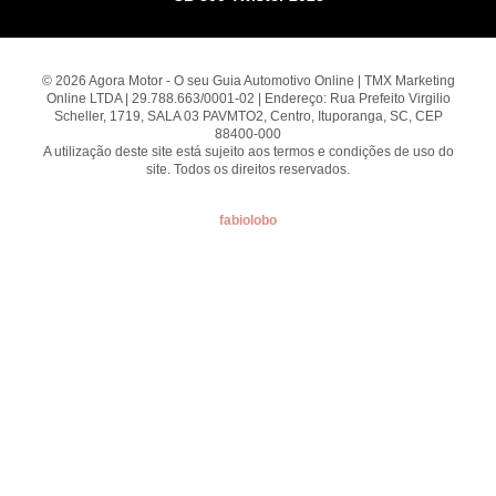
© 2026 Agora Motor - O seu Guia Automotivo Online | TMX Marketing
Online LTDA | 29.788.663/0001-02 | Endereço: Rua Prefeito Virgilio
Scheller, 1719, SALA 03 PAVMTO2, Centro, Ituporanga, SC, CEP
88400-000
A utilização deste site está sujeito aos termos e condições de uso do
site. Todos os direitos reservados.
fabiolobo