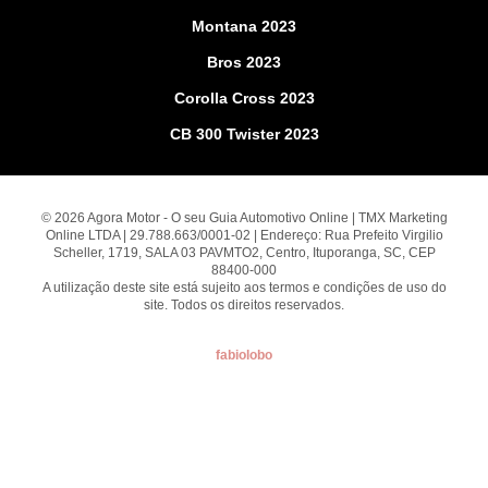
Montana 2023
Bros 2023
Corolla Cross 2023
CB 300 Twister 2023
© 2026 Agora Motor - O seu Guia Automotivo Online | TMX Marketing
Online LTDA | 29.788.663/0001-02 | Endereço: Rua Prefeito Virgilio
Scheller, 1719, SALA 03 PAVMTO2, Centro, Ituporanga, SC, CEP
88400-000
A utilização deste site está sujeito aos termos e condições de uso do
site. Todos os direitos reservados.
fabiolobo