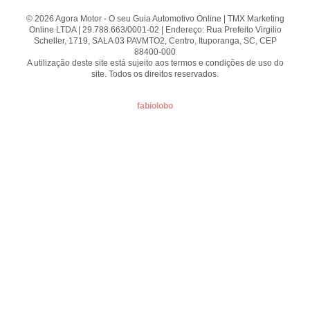
© 2026 Agora Motor - O seu Guia Automotivo Online | TMX Marketing
Online LTDA | 29.788.663/0001-02 | Endereço: Rua Prefeito Virgilio
Scheller, 1719, SALA 03 PAVMTO2, Centro, Ituporanga, SC, CEP
88400-000
A utilização deste site está sujeito aos termos e condições de uso do
site. Todos os direitos reservados.
fabiolobo