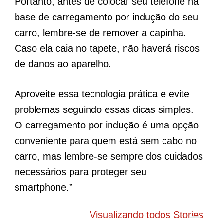
Portanto, antes de colocar seu telefone na
base de carregamento por indução do seu
carro, lembre-se de remover a capinha.
Caso ela caia no tapete, não haverá riscos
de danos ao aparelho.
Aproveite essa tecnologia prática e evite
problemas seguindo essas dicas simples.
O carregamento por indução é uma opção
conveniente para quem está sem cabo no
carro, mas lembre-se sempre dos cuidados
necessários para proteger seu
smartphone.”
BYD Song Pro
Novo Peugeot
5
COP30 chama
208 elétrico
f
Visualizando todos Stories