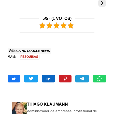
atenção com
promete mudar
g
visual exclusivo
tudo o que você
c
no Brasil
conhece
r
5/5 - (1 VOTOS)
2
SIGA NO GOOGLE NEWS
MAIS:
PESQUISAS
THIAGO KLAUMANN
Administrador de empresas, profissional de