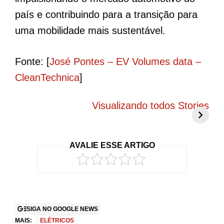
país e contribuindo para a transição para
uma mobilidade mais sustentável.
Fonte: [
José Pontes – EV Volumes data –
CleanTechnica
]
BYD Song Pro
Novo Peugeot
5
COP30 chama
208 elétrico
f
Visualizando todos Stories
atenção com
promete mudar
g
visual exclusivo
tudo o que você
c
no Brasil
conhece
r
AVALIE ESSE ARTIGO
2
SIGA NO GOOGLE NEWS
MAIS:
ELÉTRICOS