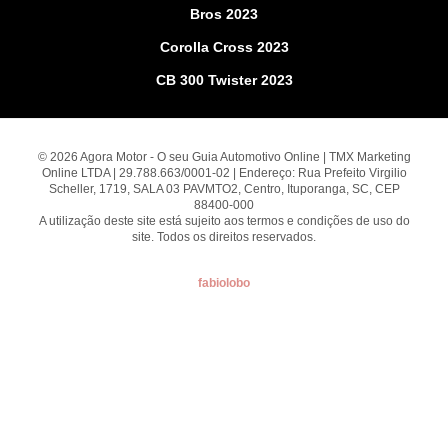
Bros 2023
Corolla Cross 2023
CB 300 Twister 2023
© 2026 Agora Motor - O seu Guia Automotivo Online | TMX Marketing
Online LTDA | 29.788.663/0001-02 | Endereço: Rua Prefeito Virgilio
Scheller, 1719, SALA 03 PAVMTO2, Centro, Ituporanga, SC, CEP
88400-000
A utilização deste site está sujeito aos termos e condições de uso do
site. Todos os direitos reservados.
fabiolobo