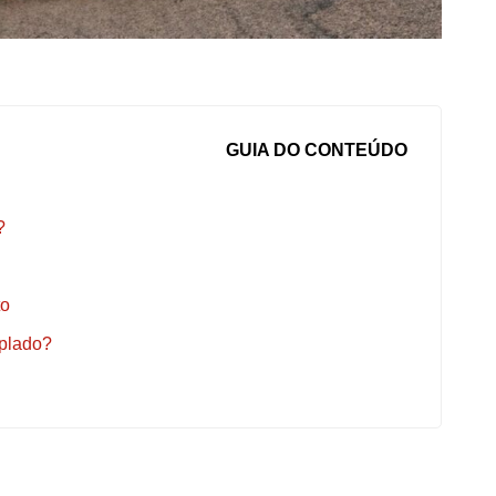
GUIA DO CONTEÚDO
?
to
mplado?