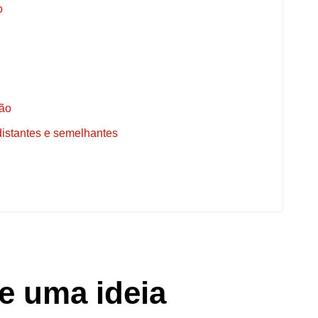
o
ção
distantes e semelhantes
e uma ideia