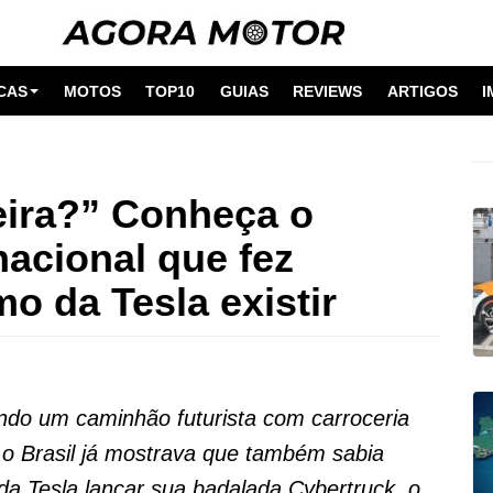
CAS
MOTOS
TOP10
GUIAS
REVIEWS
ARTIGOS
I
eira?” Conheça o
nacional que fez
o da Tesla existir
do um caminhão futurista com carroceria
a, o Brasil já mostrava que também sabia
 da Tesla lançar sua badalada Cybertruck, o