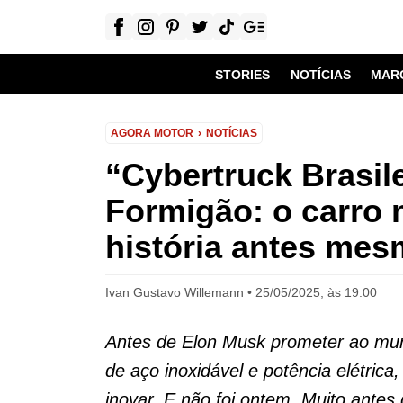
STORIES
NOTÍCIAS
MAR
AGORA MOTOR
NOTÍCIAS
“Cybertruck Brasil
Formigão: o carro 
história antes mesm
Ivan Gustavo Willemann
25/05/2025, às 19:00
Antes de Elon Musk prometer ao mun
de aço inoxidável e potência elétric
inovar. E não foi ontem. Muito antes