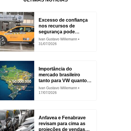
Excesso de confiança
nos recursos de
segurança pode
aumentar acidentes
Ivan Gustavo Willemann
31/07/2026
Importância do
mercado brasileiro
tanto para VW quanto
para Fiat
Ivan Gustavo Willemann
17/07/2026
Anfavea e Fenabrave
revisam para cima as
projeções de vendas