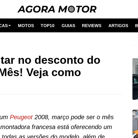
CAS
MOTOS
TOP10
GUIAS
REVIEWS
ARTIGOS
I
itar no desconto do
 Mês! Veja como
r um
Peugeot
2008, março pode ser o mês
 A montadora francesa está oferecendo um
 todas as versões do modelo, além de