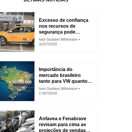
Excesso de confiança
nos recursos de
segurança pode
aumentar acidentes
Ivan Gustavo Willemann
31/07/2026
Importância do
mercado brasileiro
tanto para VW quanto
para Fiat
Ivan Gustavo Willemann
17/07/2026
Anfavea e Fenabrave
revisam para cima as
projeções de vendas