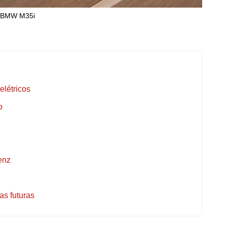
BMW M35i
létricos
o
enz
as futuras