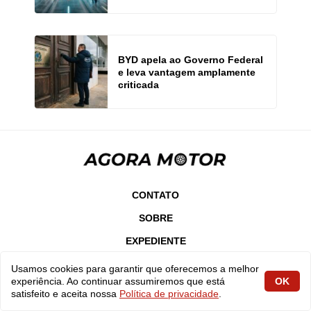
BYD apela ao Governo Federal
e leva vantagem amplamente
criticada
CONTATO
SOBRE
EXPEDIENTE
VAGAS
Usamos cookies para garantir que oferecemos a melhor
experiência. Ao continuar assumiremos que está
OK
POLÍTICA DE PRIVACIDADE
satisfeito e aceita nossa
Política de privacidade
.
TERMOS DE USO