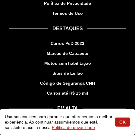
Política de Privacidade
Termos de Uso
DESTAQUES
Carros PcD 2023
Marcas de Capacete
Motos sem habilitação
Sites de Leilão
Código de Segurança CNH
Carros até R$ 15 mil
EM ALTA
Usamos cookies para garantir que oferecemos a melhor
experiência. Ao continuar assumiremos que está
OK
Creta 2023
satisfeito e aceita nossa
Política de privacidade
.
Kombi 2023