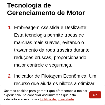
Tecnologia de
Gerenciamento de Motor
Embreagem Assistida e Deslizante:
Esta tecnologia permite trocas de
marchas mais suaves, evitando o
travamento da roda traseira durante
reduções bruscas, proporcionando
maior controle e segurança.
Indicador de Pilotagem Econômica: Um
recurso que ajuda os pilotos a otimizar
o consumo de combustível,
Usamos cookies para garantir que oferecemos a melhor
experiência. Ao continuar assumiremos que está
OK
incentivando uma pilotagem mais
satisfeito e aceita nossa
Política de privacidade
.