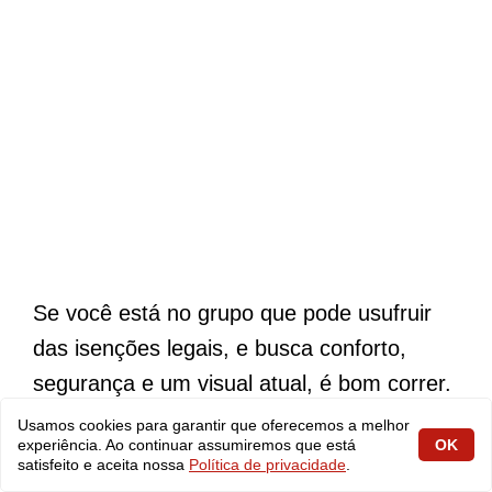
Se você está no grupo que pode usufruir
das isenções legais, e busca conforto,
segurança e um visual atual, é bom correr.
Afinal, promoções desse tipo não
Usamos cookies para garantir que oferecemos a melhor
experiência. Ao continuar assumiremos que está
OK
costumam durar muito tempo.
satisfeito e aceita nossa
Política de privacidade
.