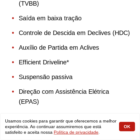
(TVBB)
Saída em baixa tração
Controle de Descida em Declives (HDC)
Auxílio de Partida em Aclives
Efficient Driveline*
Suspensão passiva
Direção com Assistência Elétrica
(EPAS)
Controle Dinâmico de Estabilidade
Usamos cookies para garantir que oferecemos a melhor
(DSC)
experiência. Ao continuar assumiremos que está
OK
satisfeito e aceita nossa
Política de privacidade
.