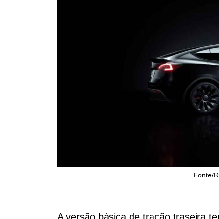
Fonte/R
A versão básica de tração traseira t