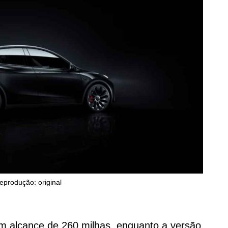
eprodução: original
em alcance de 260 milhas, enquanto a versão