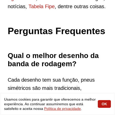
notícias,
Tabela Fipe
, dentre outras coisas.
Perguntas Frequentes
Qual o melhor desenho da
banda de rodagem?
Cada desenho tem sua função, pneus
simétricos são mais tradicionais,
assimétricos traz uma melhor pilotagem,
Usamos cookies para garantir que oferecemos a melhor
especialmente em curvas fechadas,
experiência. Ao continuar assumiremos que está
OK
satisfeito e aceita nossa
Política de privacidade
.
bidirecionais traz um bom desempenho e