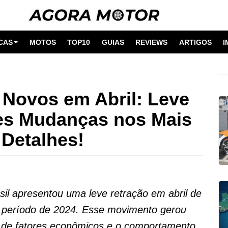
CAS
MOTOS
TOP10
GUIAS
REVIEWS
ARTIGOS
I
 Novos em Abril: Leve
es Mudanças nos Mais
 Detalhes!
il apresentou uma leve retração em abril de
período de 2024. Esse movimento gerou
o de fatores econômicos e o comportamento