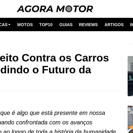
CAS
MOTOS
TOP10
GUIAS
REVIEWS
ARTIGOS
I
ito Contra os Carros
edindo o Futuro da
 que é algo que está presente em nossa
uando confrontada com os avanços
 ao longo de toda a história da humanidade,