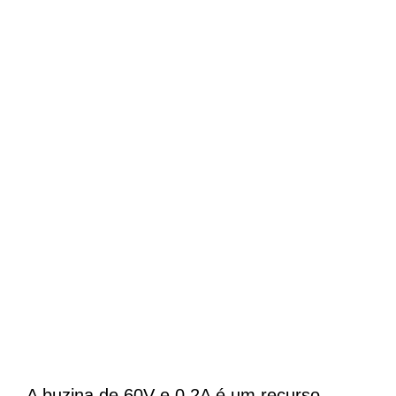
A buzina de 60V e 0.2A é um recurso