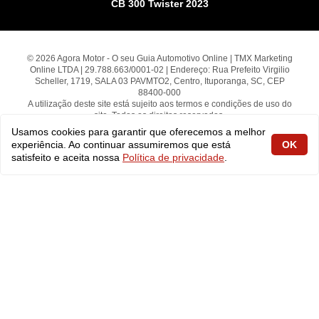
CB 300 Twister 2023
© 2026 Agora Motor - O seu Guia Automotivo Online | TMX Marketing
Online LTDA | 29.788.663/0001-02 | Endereço: Rua Prefeito Virgilio
Scheller, 1719, SALA 03 PAVMTO2, Centro, Ituporanga, SC, CEP
88400-000
A utilização deste site está sujeito aos termos e condições de uso do
site. Todos os direitos reservados.
Usamos cookies para garantir que oferecemos a melhor
experiência. Ao continuar assumiremos que está
OK
fabiolobo
satisfeito e aceita nossa
Política de privacidade
.