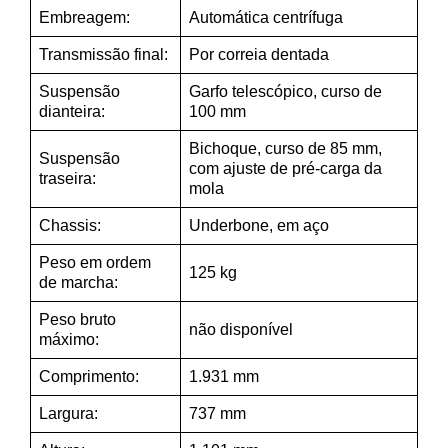
Embreagem:
Automática centrífuga
Transmissão final:
Por correia dentada
Suspensão
Garfo telescópico, curso de
dianteira:
100 mm
Bichoque, curso de 85 mm,
Suspensão
com ajuste de pré-carga da
traseira:
mola
Chassis:
Underbone, em aço
Peso em ordem
125 kg
de marcha:
Peso bruto
não disponível
máximo:
Comprimento:
1.931 mm
Largura:
737 mm