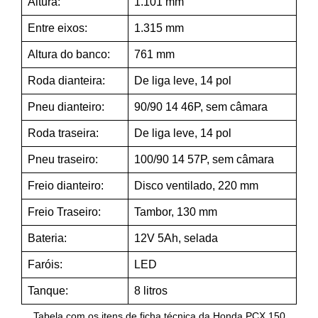
Altura:
1.101 mm
Entre eixos:
1.315 mm
Altura do banco:
761 mm
Roda dianteira:
De liga leve, 14 pol
Pneu dianteiro:
90/90 14 46P, sem câmara
Roda traseira:
De liga leve, 14 pol
Pneu traseiro:
100/90 14 57P, sem câmara
Freio dianteiro:
Disco ventilado, 220 mm
Freio Traseiro:
Tambor, 130 mm
Bateria:
12V 5Ah, selada
Faróis:
LED
Tanque:
8 litros
Tabela com os itens de ficha técnica da Honda PCX 150