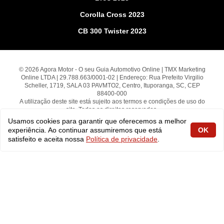
Corolla Cross 2023
CB 300 Twister 2023
© 2026 Agora Motor - O seu Guia Automotivo Online | TMX Marketing
Online LTDA | 29.788.663/0001-02 | Endereço: Rua Prefeito Virgilio
Scheller, 1719, SALA 03 PAVMTO2, Centro, Ituporanga, SC, CEP
88400-000
A utilização deste site está sujeito aos termos e condições de uso do
site. Todos os direitos reservados.
Usamos cookies para garantir que oferecemos a melhor
experiência. Ao continuar assumiremos que está
OK
fabiolobo
satisfeito e aceita nossa
Política de privacidade
.