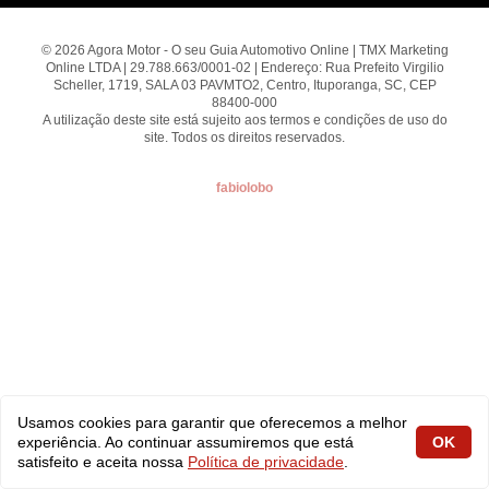
© 2026 Agora Motor - O seu Guia Automotivo Online | TMX Marketing
Online LTDA | 29.788.663/0001-02 | Endereço: Rua Prefeito Virgilio
Scheller, 1719, SALA 03 PAVMTO2, Centro, Ituporanga, SC, CEP
88400-000
A utilização deste site está sujeito aos termos e condições de uso do
site. Todos os direitos reservados.
fabiolobo
Usamos cookies para garantir que oferecemos a melhor
experiência. Ao continuar assumiremos que está
OK
satisfeito e aceita nossa
Política de privacidade
.