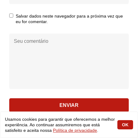
e-
mail:
Salvar dados neste navegador para a próxima vez que
eu for comentar.
Seu
comentário:
ENVIAR
Usamos cookies para garantir que oferecemos a melhor
experiência. Ao continuar assumiremos que está
OK
ÚLTIMAS NOTÍCIAS
satisfeito e aceita nossa
Política de privacidade
.