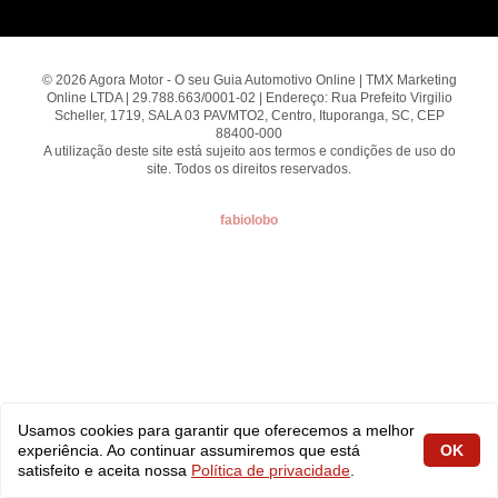
© 2026 Agora Motor - O seu Guia Automotivo Online | TMX Marketing
Online LTDA | 29.788.663/0001-02 | Endereço: Rua Prefeito Virgilio
Scheller, 1719, SALA 03 PAVMTO2, Centro, Ituporanga, SC, CEP
88400-000
A utilização deste site está sujeito aos termos e condições de uso do
site. Todos os direitos reservados.
fabiolobo
Usamos cookies para garantir que oferecemos a melhor
experiência. Ao continuar assumiremos que está
OK
satisfeito e aceita nossa
Política de privacidade
.