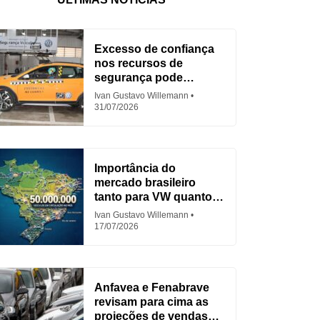
Excesso de confiança
nos recursos de
segurança pode
aumentar acidentes
Ivan Gustavo Willemann
31/07/2026
Importância do
mercado brasileiro
tanto para VW quanto
para Fiat
Ivan Gustavo Willemann
17/07/2026
Anfavea e Fenabrave
revisam para cima as
projeções de vendas