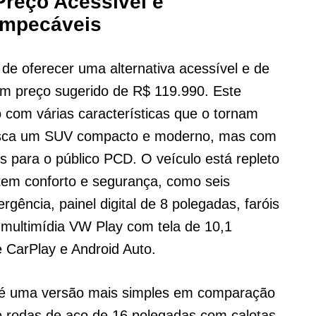
Preço Acessível e
Impecáveis
de oferecer uma alternativa acessível e de
um preço sugerido de R$ 119.990. Este
 com várias características que o tornam
usca um SUV compacto e moderno, mas com
 para o público PCD. O veículo está repleto
tem conforto e segurança, como seis
gência, painel digital de 8 polegadas, faróis
 multimídia VW Play com tela de 10,1
 CarPlay e Android Auto.
e é uma versão mais simples em comparação
o rodas de aço de 16 polegadas com calotas