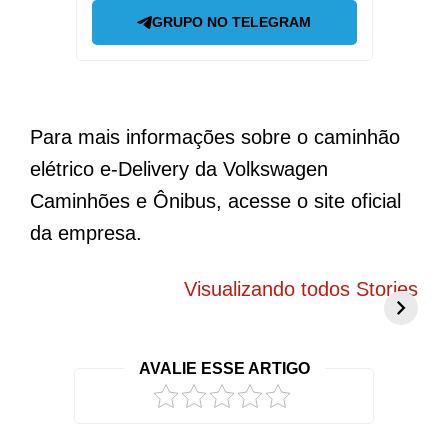
GRUPO NO TELEGRAM
Para mais informações sobre o caminhão
elétrico e-Delivery da Volkswagen
Caminhões e Ônibus, acesse o site oficial
da empresa.
BYD Song Pro
Novo Peugeot
5
COP30 chama
208 elétrico
f
Visualizando todos Stories
atenção com
promete mudar
g
visual exclusivo
tudo o que você
c
no Brasil
conhece
r
AVALIE ESSE ARTIGO
2