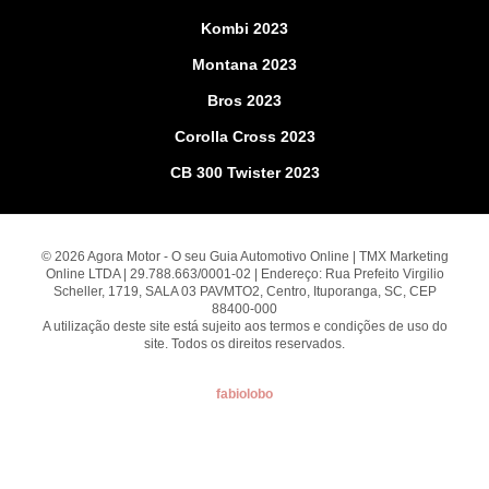
Kombi 2023
Montana 2023
Bros 2023
Corolla Cross 2023
CB 300 Twister 2023
© 2026 Agora Motor - O seu Guia Automotivo Online | TMX Marketing
Online LTDA | 29.788.663/0001-02 | Endereço: Rua Prefeito Virgilio
Scheller, 1719, SALA 03 PAVMTO2, Centro, Ituporanga, SC, CEP
88400-000
A utilização deste site está sujeito aos termos e condições de uso do
site. Todos os direitos reservados.
fabiolobo