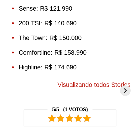
Sense: R$ 121.990
200 TSI: R$ 140.690
The Town: R$ 150.000
Comfortline: R$ 158.990
Highline: R$ 174.690
BYD Song Pro
Novo Peugeot
5
COP30 chama
208 elétrico
f
Visualizando todos Stories
atenção com
promete mudar
g
visual exclusivo
tudo o que você
c
no Brasil
conhece
r
5/5 - (1 VOTOS)
2