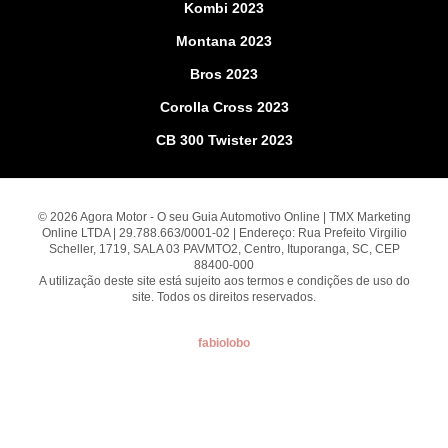
Kombi 2023
Montana 2023
Bros 2023
Corolla Cross 2023
CB 300 Twister 2023
© 2026 Agora Motor - O seu Guia Automotivo Online | TMX Marketing
Online LTDA | 29.788.663/0001-02 | Endereço: Rua Prefeito Virgilio
Scheller, 1719, SALA 03 PAVMTO2, Centro, Ituporanga, SC, CEP
88400-000
A utilização deste site está sujeito aos termos e condições de uso do
site. Todos os direitos reservados.
fabiolobo