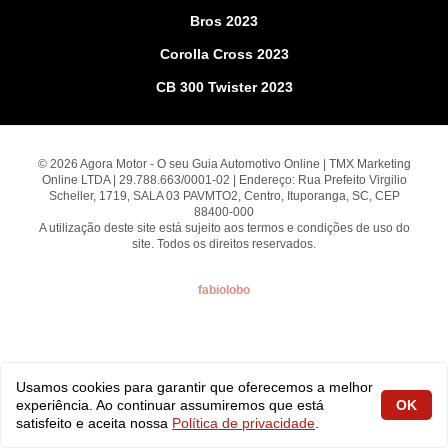
Bros 2023
Corolla Cross 2023
CB 300 Twister 2023
© 2026 Agora Motor - O seu Guia Automotivo Online | TMX Marketing
Online LTDA | 29.788.663/0001-02 | Endereço: Rua Prefeito Virgilio
Scheller, 1719, SALA 03 PAVMTO2, Centro, Ituporanga, SC, CEP
88400-000
A utilização deste site está sujeito aos termos e condições de uso do
site. Todos os direitos reservados.
fabiolobo
Usamos cookies para garantir que oferecemos a melhor
experiência. Ao continuar assumiremos que está
OK
satisfeito e aceita nossa
Política de privacidade
.