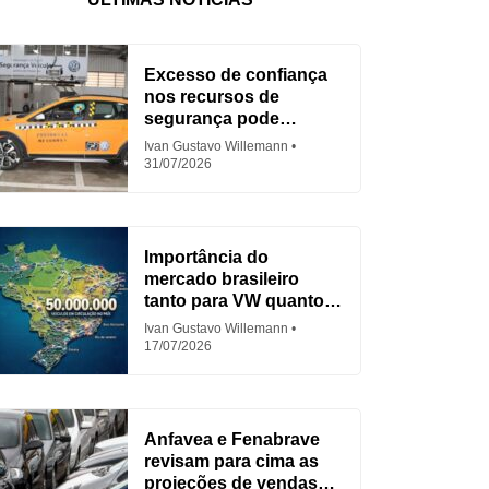
Excesso de confiança
nos recursos de
segurança pode
aumentar acidentes
Ivan Gustavo Willemann
31/07/2026
Importância do
mercado brasileiro
tanto para VW quanto
para Fiat
Ivan Gustavo Willemann
17/07/2026
Anfavea e Fenabrave
revisam para cima as
projeções de vendas