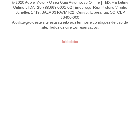
© 2026 Agora Motor - O seu Guia Automotivo Online | TMX Marketing
Online LTDA | 29.788.663/0001-02 | Endereço: Rua Prefeito Virgilio
Scheller, 1719, SALA 03 PAVMTO2, Centro, Ituporanga, SC, CEP
88400-000
A utilização deste site está sujeito aos termos e condições de uso do
site. Todos os direitos reservados.
fabiolobo