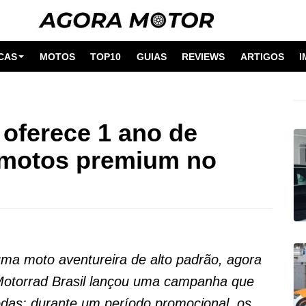
CAS
MOTOS
TOP10
GUIAS
REVIEWS
ARTIGOS
I
oferece 1 ano de
a motos premium no
ma moto aventureira de alto padrão, agora
otorrad Brasil lançou uma campanha que
das: durante um período promocional, os