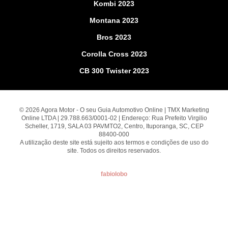
Kombi 2023
Montana 2023
Bros 2023
Corolla Cross 2023
CB 300 Twister 2023
© 2026 Agora Motor - O seu Guia Automotivo Online | TMX Marketing
Online LTDA | 29.788.663/0001-02 | Endereço: Rua Prefeito Virgilio
Scheller, 1719, SALA 03 PAVMTO2, Centro, Ituporanga, SC, CEP
88400-000
A utilização deste site está sujeito aos termos e condições de uso do
site. Todos os direitos reservados.
fabiolobo