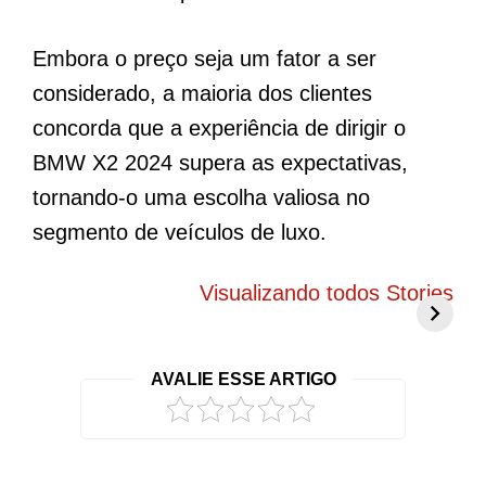
Embora o preço seja um fator a ser
considerado, a maioria dos clientes
concorda que a experiência de dirigir o
BMW X2 2024 supera as expectativas,
tornando-o uma escolha valiosa no
segmento de veículos de luxo.
BYD Song Pro
Novo Peugeot
5
COP30 chama
208 elétrico
f
Visualizando todos Stories
atenção com
promete mudar
g
visual exclusivo
tudo o que você
c
no Brasil
conhece
r
AVALIE ESSE ARTIGO
2