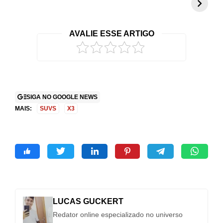
atenção com
promete mudar
g
visual exclusivo
tudo o que você
c
no Brasil
conhece
r
AVALIE ESSE ARTIGO
2
SIGA NO GOOGLE NEWS
MAIS:
SUVS
X3
LUCAS GUCKERT
Redator online especializado no universo