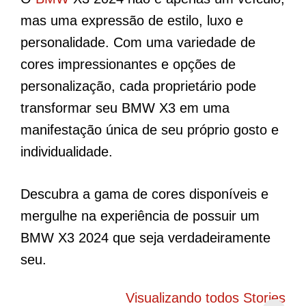
mas uma expressão de estilo, luxo e
personalidade. Com uma variedade de
cores impressionantes e opções de
personalização, cada proprietário pode
transformar seu BMW X3 em uma
manifestação única de seu próprio gosto e
individualidade.
Descubra a gama de cores disponíveis e
mergulhe na experiência de possuir um
BMW X3 2024 que seja verdadeiramente
seu.
BYD Song Pro
Novo Peugeot
5
COP30 chama
208 elétrico
f
Visualizando todos Stories