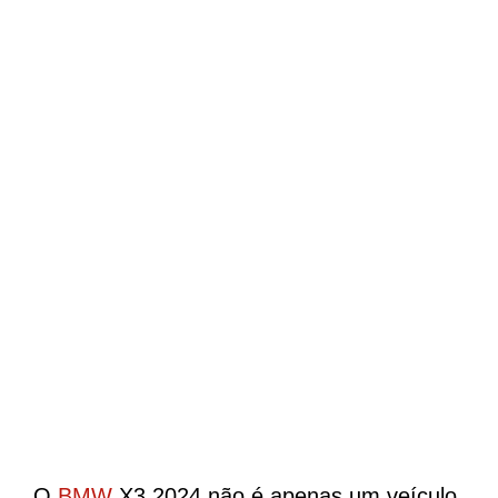
O
BMW
X3 2024 não é apenas um veículo,