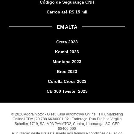
Código de Segurança CNH
Carros até R$ 15 mil
EM ALTA
Creta 2023
Kombi 2023
Montana 2023
Bros 2023
Corolla Cross 2023
CB 300 Twister 2023
© 2026 Agora Motor - O seu Guia Automotivo Online | TMX Marketing
Online LTDA | 29.788.663/0001-02 | Endereço: Rua Prefeito Virgilio
Scheller, 1719, SALA 03 PAVMTO2, Centro, Ituporanga, SC, CEP
88400-000
A utilização deste site está sujeito aos termos e condições de uso do