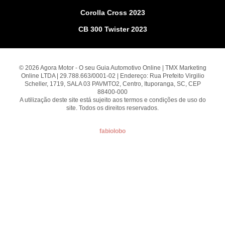
Corolla Cross 2023
CB 300 Twister 2023
© 2026 Agora Motor - O seu Guia Automotivo Online | TMX Marketing
Online LTDA | 29.788.663/0001-02 | Endereço: Rua Prefeito Virgilio
Scheller, 1719, SALA 03 PAVMTO2, Centro, Ituporanga, SC, CEP
88400-000
A utilização deste site está sujeito aos termos e condições de uso do
site. Todos os direitos reservados.
fabiolobo