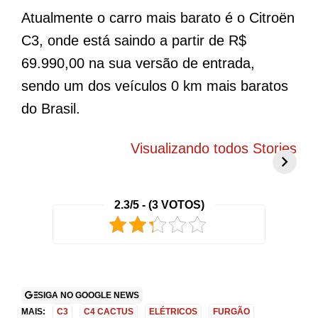
Atualmente o carro mais barato é o Citroën
C3, onde está saindo a partir de R$
69.990,00 na sua versão de entrada,
sendo um dos veículos 0 km mais baratos
do Brasil.
BYD Song Pro
Novo Peugeot
5
COP30 chama
208 elétrico
f
Visualizando todos Stories
atenção com
promete mudar
g
visual exclusivo
tudo o que você
c
no Brasil
conhece
r
2.3/5 - (3 VOTOS)
2
SIGA NO GOOGLE NEWS
MAIS:
C3
C4 CACTUS
ELÉTRICOS
FURGÃO