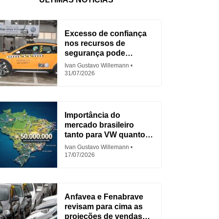
Excesso de confiança
nos recursos de
segurança pode
aumentar acidentes
Ivan Gustavo Willemann
31/07/2026
Importância do
mercado brasileiro
tanto para VW quanto
para Fiat
Ivan Gustavo Willemann
17/07/2026
Anfavea e Fenabrave
revisam para cima as
projeções de vendas