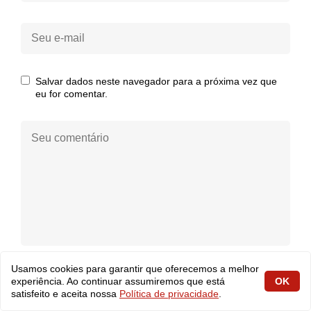
Seu
e-
mail:
Salvar dados neste navegador para a próxima vez que
eu for comentar.
Seu
comentário:
Usamos cookies para garantir que oferecemos a melhor
experiência. Ao continuar assumiremos que está
OK
ENVIAR
satisfeito e aceita nossa
Política de privacidade
.