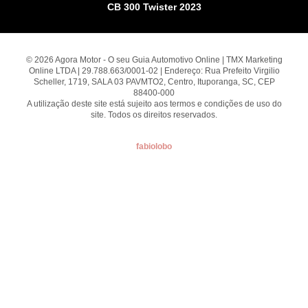
CB 300 Twister 2023
© 2026 Agora Motor - O seu Guia Automotivo Online | TMX Marketing
Online LTDA | 29.788.663/0001-02 | Endereço: Rua Prefeito Virgilio
Scheller, 1719, SALA 03 PAVMTO2, Centro, Ituporanga, SC, CEP
88400-000
A utilização deste site está sujeito aos termos e condições de uso do
site. Todos os direitos reservados.
fabiolobo