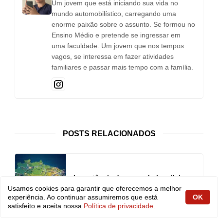
Um jovem que está iniciando sua vida no
mundo automobilístico, carregando uma
enorme paixão sobre o assunto. Se formou no
Ensino Médio e pretende se ingressar em
uma faculdade. Um jovem que nos tempos
vagos, se interessa em fazer atividades
familiares e passar mais tempo com a família.
POSTS RELACIONADOS
Importância do mercado brasileiro
tanto para VW quanto para Fiat
Usamos cookies para garantir que oferecemos a melhor
experiência. Ao continuar assumiremos que está
OK
satisfeito e aceita nossa
Política de privacidade
.