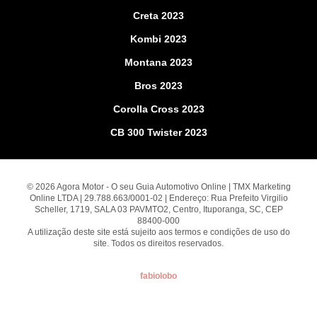
Creta 2023
Kombi 2023
Montana 2023
Bros 2023
Corolla Cross 2023
CB 300 Twister 2023
© 2026 Agora Motor - O seu Guia Automotivo Online | TMX Marketing
Online LTDA | 29.788.663/0001-02 | Endereço: Rua Prefeito Virgilio
Scheller, 1719, SALA 03 PAVMTO2, Centro, Ituporanga, SC, CEP
88400-000
A utilização deste site está sujeito aos termos e condições de uso do
site. Todos os direitos reservados.
fabiolobo