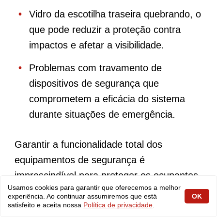
Vidro da escotilha traseira quebrando, o
que pode reduzir a proteção contra
impactos e afetar a visibilidade.
Problemas com travamento de
dispositivos de segurança que
comprometem a eficácia do sistema
durante situações de emergência.
Garantir a funcionalidade total dos
equipamentos de segurança é
imprescindível para proteger os ocupantes
Usamos cookies para garantir que oferecemos a melhor
em caso de acidente, sendo necessário
experiência. Ao continuar assumiremos que está
OK
satisfeito e aceita nossa
Política de privacidade
.
realizar inspeções regulares e reparos