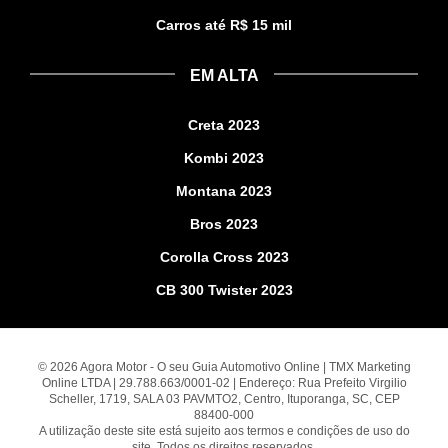
Carros até R$ 15 mil
EM ALTA
Creta 2023
Kombi 2023
Montana 2023
Bros 2023
Corolla Cross 2023
CB 300 Twister 2023
© 2026 Agora Motor - O seu Guia Automotivo Online | TMX Marketing
Online LTDA | 29.788.663/0001-02 | Endereço: Rua Prefeito Virgilio
Scheller, 1719, SALA 03 PAVMTO2, Centro, Ituporanga, SC, CEP
88400-000
A utilização deste site está sujeito aos termos e condições de uso do
site. Todos os direitos reservados.