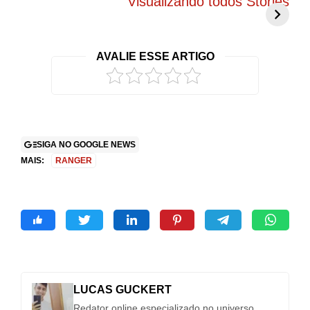
Visualizando todos Stories
atenção com
promete mudar
g
visual exclusivo
tudo o que você
c
no Brasil
conhece
r
AVALIE ESSE ARTIGO
2
SIGA NO GOOGLE NEWS
MAIS:
RANGER
LUCAS GUCKERT
Redator online especializado no universo