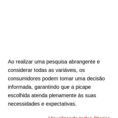
Ao realizar uma pesquisa abrangente e
considerar todas as variáveis, os
consumidores podem tomar uma decisão
informada, garantindo que a picape
escolhida atenda plenamente às suas
necessidades e expectativas.
BYD Song Pro
Novo Peugeot
5
COP30 chama
208 elétrico
f